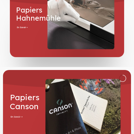
Papiers
Hahnemühle
En Savoir +
Papiers
Canson
En Savoir +