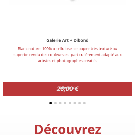
Galerie Art + Dibond
Blanc naturel 100% α-cellulose, ce papier très texturé au
superbe rendu des couleurs est particulièrement adapté aux
artistes et photographes créatifs.
26,00 €
26,00 €
À Partir de
Découvrez