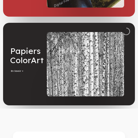
Papiers
ColorArt
En Savoir +