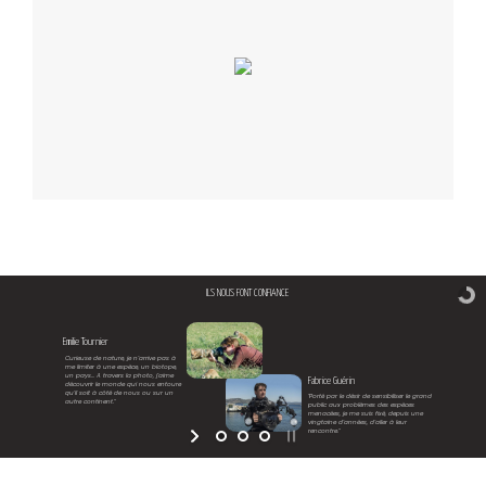
ILS NOUS FONT CONFIANCE
Emilie Tournier
Curieuse de nature, je n’arrive pas à
me limiter à une espèce, un biotope,
un pays… A travers la photo, j’aime
Fabrice Guérin
découvrir le monde qui nous entoure
qu’il soit à côté de nous ou sur un
"Porté par le désir de sensibiliser le grand
autre continent."
public aux problèmes des espèces
menacées, je me suis fixé, depuis une
vingtaine d’années, d’aller à leur
rencontre."