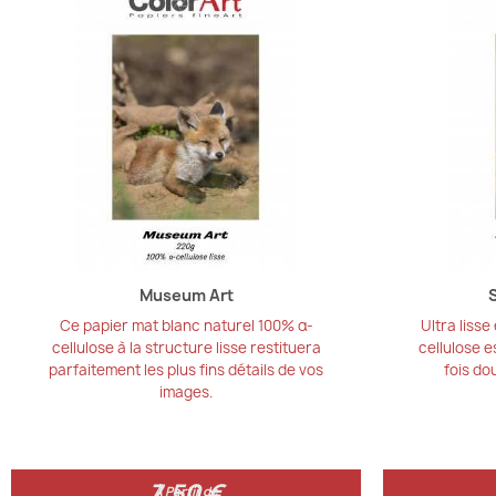
Museum Art
Ce papier mat blanc naturel 100% α-
Ultra lisse
cellulose à la structure lisse restituera
cellulose e
parfaitement les plus fins détails de vos
fois do
images.
7,50 €
7,50 €
À Partir de