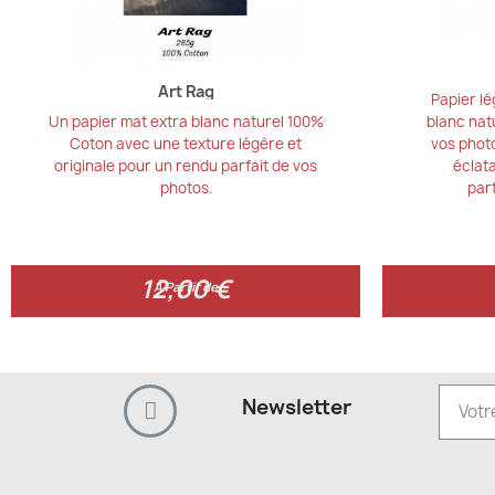
Art Rag
Papier lé
Un papier mat extra blanc naturel 100%
blanc natu
Coton avec une texture légère et
vos phot
originale pour un rendu parfait de vos
éclata
photos.
par
12,00 €
12,00 €
À Partir de
Newsletter