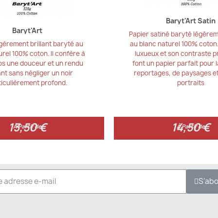
Baryt'Art Satin
Baryt'Art
Papier satiné baryté légèrem
gèrement brillant baryté au
au blanc naturel 100% coton
rel 100% coton. Il confère à
luxueux et son contraste p
os une douceur et un rendu
font un papier parfait pour 
nt sans négliger un noir
reportages, de paysages e
ticulièrement profond.
portraits
13,50 €
14,50 €
13,50 €
14,50 €
À Partir de
À Partir de
S’ab