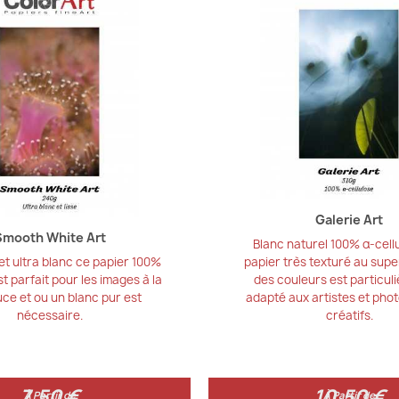
Galerie Art
Smooth White Art
Blanc naturel 100% α-cell
 et ultra blanc ce papier 100%
papier très texturé au sup
st parfait pour les images à la
des couleurs est particul
uce et ou un blanc pur est
adapté aux artistes et ph
nécessaire.
créatifs.
7,50 €
10,50 €
7,50 €
10,50 €
À Partir de
À Partir de