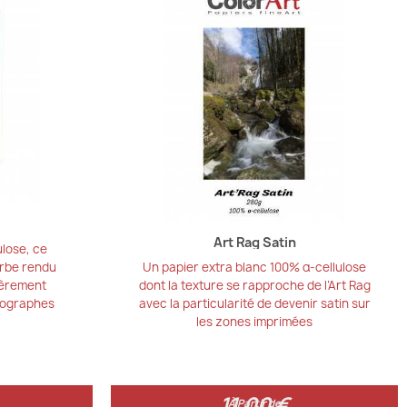
Art Rag Satin
ulose, ce
erbe rendu
Un papier extra blanc 100% α-cellulose
ièrement
dont la texture se rapproche de l’Art Rag
otographes
avec la particularité de devenir satin sur
les zones imprimées
11,00 €
11,00 €
À Partir de