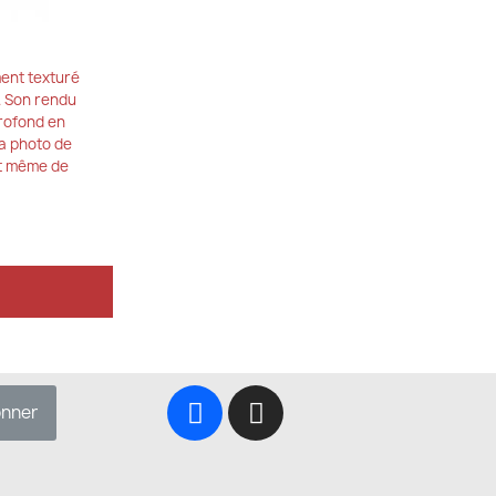
ent texturé
. Son rendu
rofond en
la photo de
t même de
onner