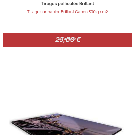
Tirages pelliculés Brillant
Tirage sur papier Brillant Canon 300 g / m2
25,00 €
25,00 €
À Partir de