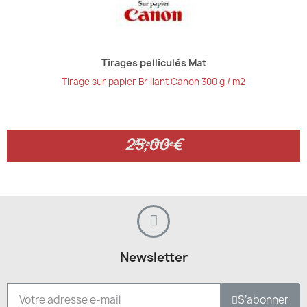
Tirages pelliculés Mat
Tirage sur papier Brillant Canon 300 g / m2
25,00 €
25,00 €
À Partir de
Newsletter
S’abonner