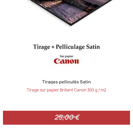
Tirages pelliculés Satin
Tirage sur papier Brillant Canon 300 g / m2
25,00 €
25,00 €
À Partir de