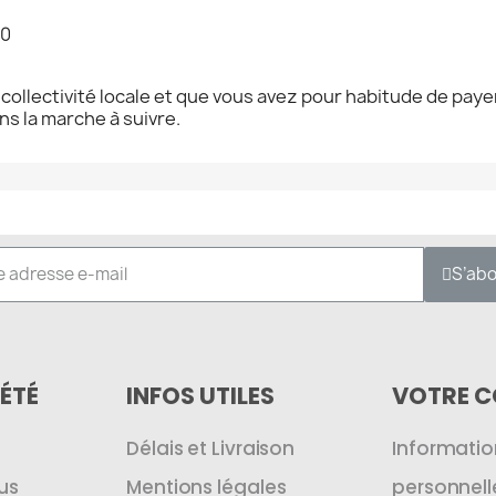
80
collectivité locale et que vous avez pour habitude de payer
s la marche à suivre.
S’ab
ÉTÉ
INFOS UTILES
VOTRE 
Délais et Livraison
Informatio
us
Mentions légales
personnell