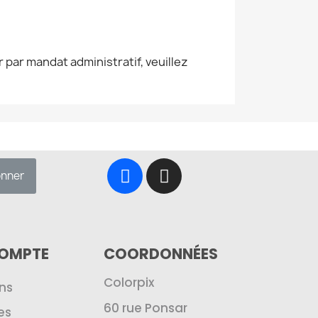
 par mandat administratif, veuillez
onner
COMPTE
COORDONNÉES
Colorpix
ns
60 rue Ponsar
es