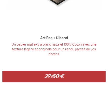
Art Rag + Dibond
Un papier mat extra blanc naturel 100% Coton avec une
texture légère et originale pour un rendu parfait de vos
photos.
27,50 €
27,50 €
À Partir de