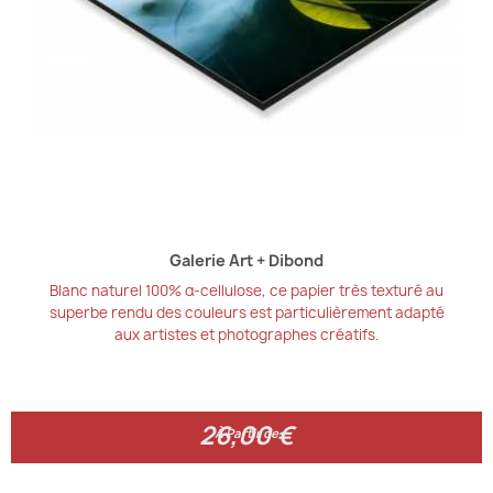
Galerie Art + Dibond
Blanc naturel 100% α-cellulose, ce papier très texturé au
superbe rendu des couleurs est particulièrement adapté
aux artistes et photographes créatifs.
26,00 €
26,00 €
À Partir de