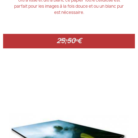
parfait pour les images à la fois douce et ou un blanc pur
est nécessaire.
25,50 €
25,50 €
À Partir de