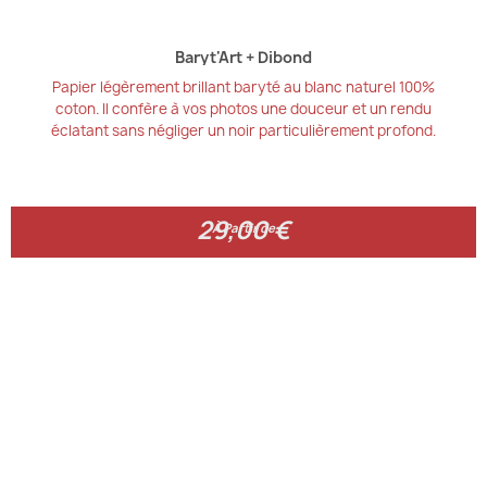
Baryt'Art + Dibond
Papier légèrement brillant baryté au blanc naturel 100%
coton. Il confère à vos photos une douceur et un rendu
éclatant sans négliger un noir particulièrement profond.
29,00 €
29,00 €
À Partir de