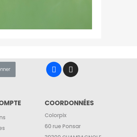
onner
COMPTE
COORDONNÉES
Colorpix
ns
60 rue Ponsar
es