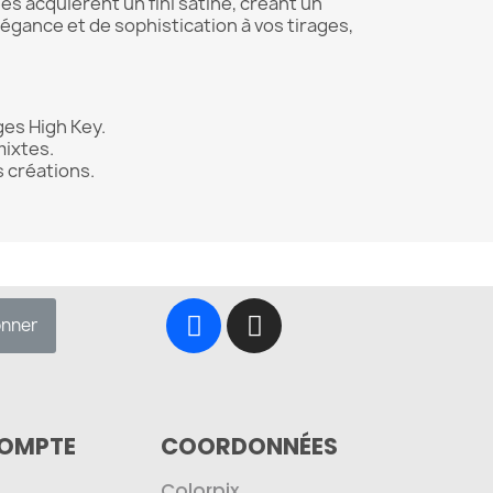
es acquièrent un fini satiné, créant un
égance et de sophistication à vos tirages,
es High Key.
mixtes.
 créations.
onner
COMPTE
COORDONNÉES
Colorpix