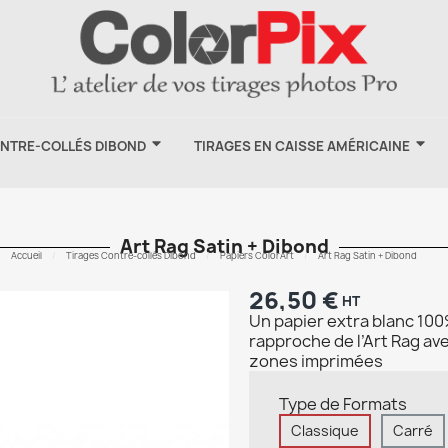
ONTRE-COLLÉS DIBOND
TIRAGES EN CAISSE AMÉRICAINE
Art Rag Satin + Dibond
Accueil
Tirages Contre-collés Dibond
Papiers ColorArt
Art Rag Satin + Dibond
26,50 €
HT
Un papier extra blanc 100
rapproche de l’Art Rag avec
zones imprimées
Type de Formats
Classique
Carré