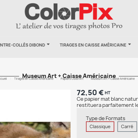
ONTRE-COLLÉS DIBOND
TIRAGES EN CAISSE AMÉRICAINE
Museum Art + Caisse Américaine
cueil
Tirages en Caisse Américaine
Papiers ColorArt
Museum Art + Caisse Américaine
72,50 €
HT
Ce papier mat blanc nature
restituera parfaitement le
Type de Formats
Classique
Carré