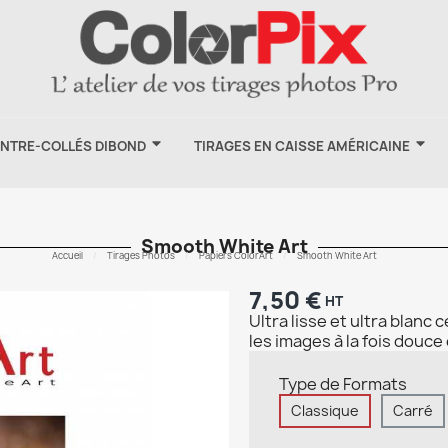
ONTRE-COLLÉS DIBOND
TIRAGES EN CAISSE AMÉRICAINE
Smooth White Art
Accueil
Tirages Photos
Papiers ColorArt
Smooth White Art
7,50 €
HT
Ultra lisse et ultra blanc 
les images à la fois douce
Type de Formats
Classique
Carré