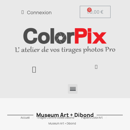
0,00 €
Connexion
Museum Art + Dibond
Accueil
Tirages Contre-collés Dibond
Papiers ColorArt
Museum Art + Dibond