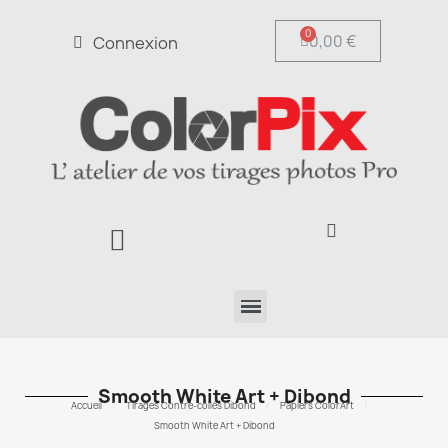
0,00 €
Connexion
Smooth White Art + Dibond
Accueil
Tirages Contre-collés Dibond
Papiers ColorArt
Smooth White Art + Dibond