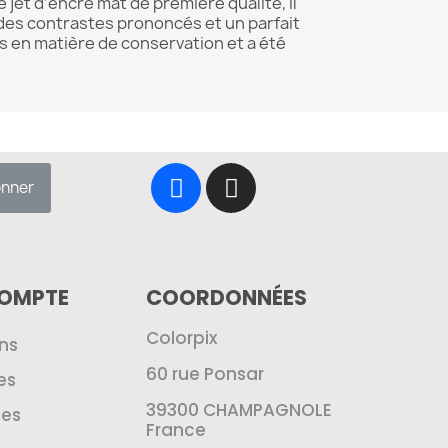
et d’encre mat de première qualité, il
 des contrastes prononcés et un parfait
es en matière de conservation et a été
onner
COMPTE
COORDONNÉES
Colorpix
ns
60 rue Ponsar
es
39300 CHAMPAGNOLE
es
France