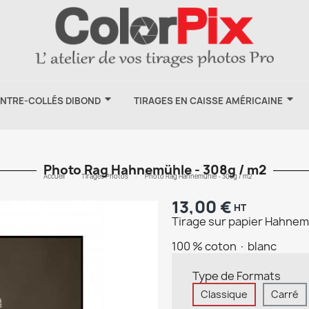
ONTRE-COLLÉS DIBOND
TIRAGES EN CAISSE AMÉRICAINE
Photo Rag Hahnemühle - 308g / m2
Accueil
Tirages Photos
Photo Rag Hahnemühle - 308g / m2
13,00 €
HT
Tirage sur papier Hahnem
100 % coton · blanc
Type de Formats
Classique
Carré