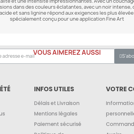
lité et une intensité impressionnantes. Avec un couchage j
ions dans des couleurs éclatantes, avec un noir intense,
acide et sans lignine répond aux exigences les plus élevé
spécialement conçu pour une application Fine Art
VOUS AIMEREZ AUSSI
S’ab
ÉTÉ
INFOS UTILES
VOTRE 
Délais et Livraison
Informatio
us
Mentions légales
personnell
Paiement sécurisé
Command