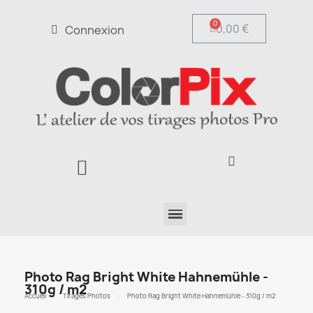
0,00 €
Connexion
Photo Rag Bright White Hahnemühle -
310g / m2
Accueil
Tirages Photos
Photo Rag Bright White Hahnemühle - 310g / m2