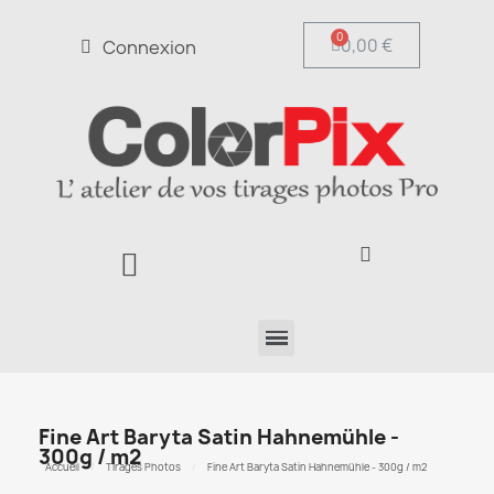
0,00 €
Connexion
Fine Art Baryta Satin Hahnemühle -
300g / m2
Accueil
Tirages Photos
Fine Art Baryta Satin Hahnemühle - 300g / m2